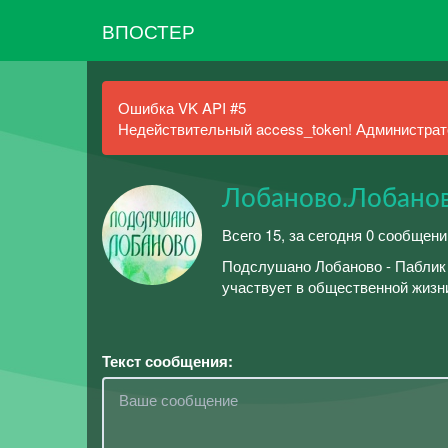
ВПОСТЕР
Ошибка VK API #5
Недействительный access_token! Администрато
Лобаново.Лобано
Всего 15, за сегодня 0 сообщен
Подслушано Лобаново - Паблик д
участвует в общественной жизн
Текст сообщения: