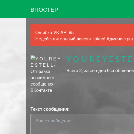
ВПОСТЕР
Ошибка VK API #5
Недействительный access_token! Администрато
Y O U R E Y E S T E 
Всего 2, за сегодня 0 сообщени
Текст сообщения: