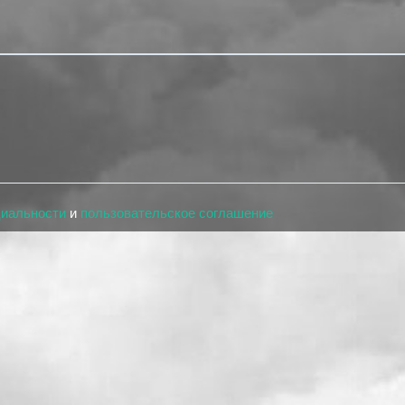
циальности
и
пользовательское соглашение