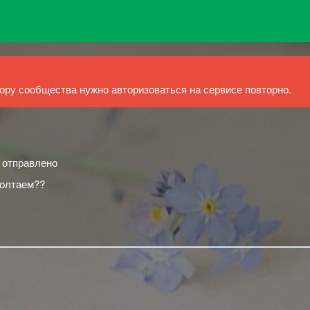
ру сообщества нужно авторизоваться на сервисе повторно.
й отправлено
болтаем??