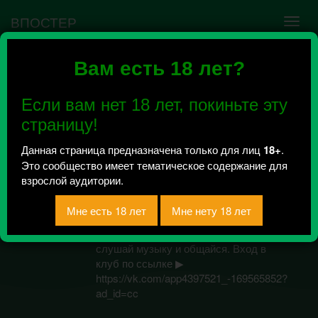
ВПОСТЕР
Вам есть 18 лет?
Ошибка VK API #5
Недействительный access_token! Администратору
Если вам нет 18 лет, покиньте эту
сообщества нужно авторизоваться на сервисе
повторно.
страницу!
Данная страница предназначена только для лиц
18+
.
Это сообщество имеет тематическое содержание для
ListenTrans
взрослой аудитории.
Всего 2, за сегодня 0 сообщений
отправлено / Рейтинг 1
Мы открыли клуб! ListenTrans. Заходи,
слушай музыку и общайся. Вход в
клуб по ссылке ▶
https://vk.com/app4397521_-169565852?
ad_id=cc