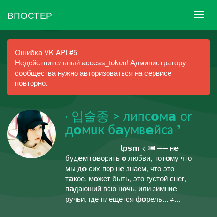
ВПОСТЕР
Ошибка VK API #5
Недействительный access_token! Администратору
сообщества нужно авторизоваться на сервисе
повторно.
ㅤ˓ 입술종 > липс𝗼м𝗮 or
д𝗼мuк б𝗮умв𝗲йса ❜
ᅠᅠ⠀ᅠᅠ ㅤㅤᅠ𝗹𝗽𝘀𝗺 < 🎟️ ── н𝗲
буд𝗲м г𝗼ворить 𝗼 любви, пот𝗼му что
мы д𝗼 сих пор н𝗲 знаем, что это
т𝗮кое. м𝗼жет быть, это густой 𝗰нег,
п𝗮дающий всю н𝗼чь, или зимни𝗲
ручьи, где плещется ф𝗼рель... ≠...