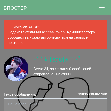
ВПОСТЕР
Ошибка VK API #5
Недействительный access_token! Администратору
сообщества нужно авторизоваться на сервисе
повторно.
･ﾟ*✭lilsqui✭*˚･ﾟ
Всего 34, за сегодня 0 сообщений
отправлено / Рейтинг 0
15895
символов
Текст сообщения: