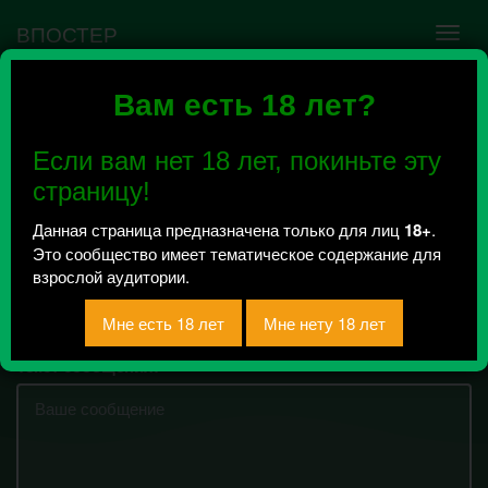
ВПОСТЕР
Вам есть 18 лет?
Подслушано у Чебы
[18+] Пермь
Если вам нет 18 лет, покиньте эту
Всего 13143, за сегодня 1 сообщение
страницу!
отправлено
Данная страница предназначена только для лиц
18+
.
Оставляйте свои сообщения
Это сообщество имеет тематическое содержание для
полностью анонимно! Можете
взрослой аудитории.
прикреплять видео, аудио или фото.
15895
символов
Текст сообщения: