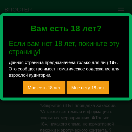
ВПОСТЕР
Вам есть 18 лет?
Ошибка VK API #5
Недействительный access_token! Администратору
Если вам нет 18 лет, покиньте эту
сообщества нужно авторизоваться на сервисе
повторно.
страницу!
Данная страница предназначена только для лиц
18+
.
Это сообщество имеет тематическое содержание для
Подслушано в теме
взрослой аудитории.
Хакасии.18+
Всего 2, за сегодня 0 сообщений
отправлено / Рейтинг 1
?Закрытая ЛГБТ площадка Хакассии.
?️А также вся темная информация о
закрытых мероприятиях. ⛔Только
18+, никакого спама, ненормативной
лексики и эротического контента. ?