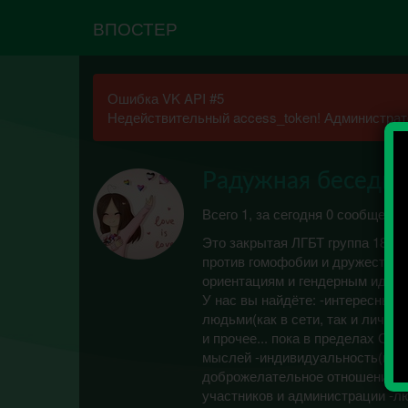
ВПОСТЕР
Ошибка VK API #5
Недействительный access_token! Администрато
Радужная беседк
Всего 1, за сегодня 0 сообщений
Это закрытая ЛГБТ группа 18+. М
против гомофобии и дружественн
ориентациям и гендерным иденти
У нас вы найдёте: -интересный
людьми(как в сети, так и лично
и прочее... пока в пределах Сп
мыслей -индивидуальность(нам 
доброжелательное отношение к 
участников и администрации -л