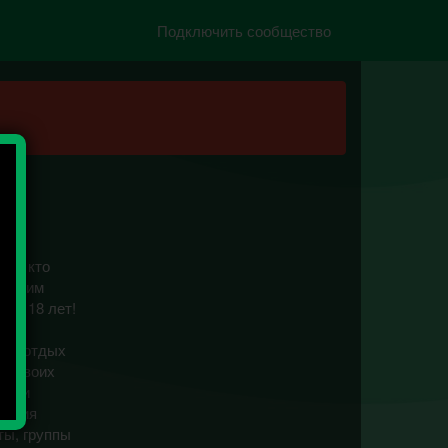
Подключить сообщество
ем, кто
другим
сть 18 лет!
и
тный отдых
ие своих
ов и
ления
ты, группы