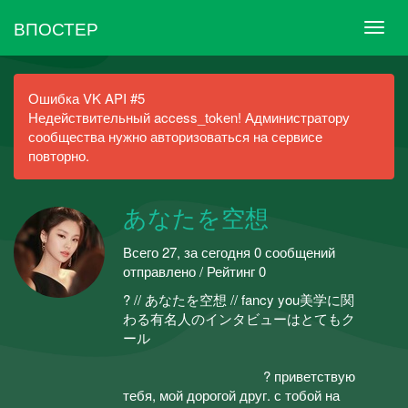
ВПОСТЕР
Ошибка VK API #5
Недействительный access_token! Администратору
сообщества нужно авторизоваться на сервисе
повторно.
あなたを空想
Всего 27, за сегодня 0 сообщений
отправлено / Рейтинг 0
? // あなたを空想 // fancy you美学に関
わる有名人のインタビューはとてもク
ール
⠀⠀⠀⠀⠀⠀⠀⠀⠀⠀⠀⠀⠀⠀⠀⠀⠀⠀⠀⠀⠀⠀⠀⠀⠀⠀⠀⠀
⠀⠀⠀⠀⠀⠀⠀⠀⠀⠀⠀⠀⠀⠀? приветствую
тебя, мой дорогой друг. с тобой на