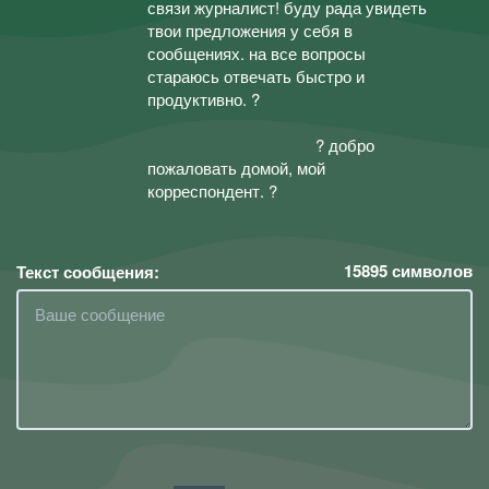
связи журналист! буду рада увидеть
твои предложения у себя в
сообщениях. на все вопросы
стараюсь отвечать быстро и
продуктивно. ?
⠀⠀⠀⠀⠀⠀⠀⠀⠀⠀⠀⠀⠀⠀⠀⠀⠀⠀⠀⠀⠀⠀⠀⠀⠀⠀⠀⠀
⠀⠀⠀⠀⠀⠀⠀⠀⠀⠀⠀⠀⠀⠀? добро
пожаловать домой, мой
корреспондент. ?
15895
символов
Текст сообщения: