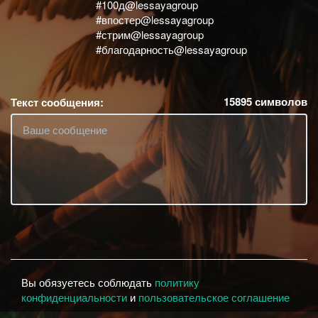
#100д@lessayagroup
#впостер@lessayagroup
#стрим@lessayagroup
#благодарность@lessayagroup
15895
символов
Текст сообщения:
Вы обязуетесь соблюдать
политику
конфиденциальности
и
пользовательское соглашение