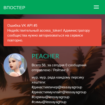
ВПОСТЕР
Ошибка VK API #5
Недействительный access_token! Администратору
сообщества нужно авторизоваться на сервисе
повторно.
PEACHER
Всего 56, за сегодня 0 сообщений
отправлено / Рейтинг 0
мур, мур, рада каждому персику
хештеги:
#династияпичер@lessayagroup
#династиямунлайт@lessayagroup
#скрины@lessayagroup
#симы@lessayagroup