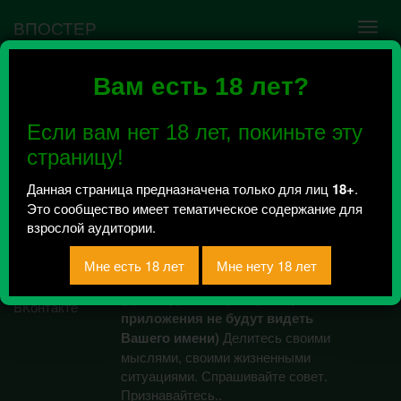
ВПОСТЕР
Вам есть 18 лет?
Ошибка VK API #5
Недействительный access_token! Администратору
Если вам нет 18 лет, покиньте эту
сообщества нужно авторизоваться на сервисе
повторно.
страницу!
Данная страница предназначена только для лиц
18+
.
Это сообщество имеет тематическое содержание для
Лесби шепот
взрослой аудитории.
/ Рейтинг 0
АНОНИМНО!
(Даже администраторы и работники
приложения не будут видеть
Вашего имени)
Делитесь своими
мыслями, своими жизненными
ситуациями. Спрашивайте совет.
Признавайтесь..