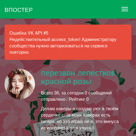
ВПОСТЕР
Ошибка VK API #5
Недействительный access_token! Администратору
сообщества нужно авторизоваться на сервисе
повторно.
перезвон лепестков
красной розы
Всего 36, за сегодня 0 сообщений
отправлено / Рейтинг 0
Делаю каверы и создаю уют в твоём
сердечке с: (в моих каверах есть
гитара, но это играю не я, это минуса
из интернета(но я учусь))