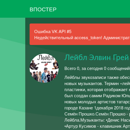
ВПОСТЕР
Ошибка VK API #5
Недействительный access_token! Администрато
Лейбл Элвин Грей
Всего 0, за сегодня 0 сообщений
Лейблы звукозаписи также обес
новых музыкантов. Термин «лейб
пластинки, которая отображает 
был создан самим Радиком Юль
новых молодых артистов татарс
городе Казане 1декабря 2018 г
Семён Прошко.Семён Прошко - р
Лейбла.Музыканты: •Денис Насиб
•Артур Кусимов - клавишник А