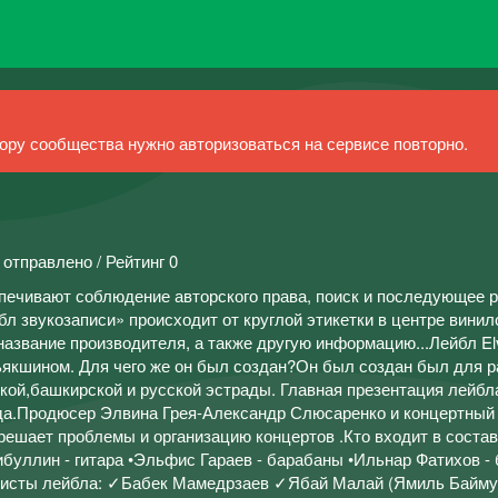
ру сообщества нужно авторизоваться на сервисе повторно.
 отправлено / Рейтинг 0
печивают соблюдение авторского права, поиск и последующее 
л звукозаписи» происходит от круглой этикетки в центре винил
название производителя, а также другую информацию...Лейбл El
якшином. Для чего же он был создан?Он был создан был для р
кой,башкирской и русской эстрады. Главная презентация лейбл
ода.Продюсер Элвина Грея-Александр Слюсаренко и концертный
ешает проблемы и организацию концертов .Кто входит в состав
уллин - гитара •Эльфис Гараев - барабаны •Ильнар Фатихов - 
ртисты лейбла: ✓Бабек Мамедрзаев ✓Ябай Малай (Ямиль Байму