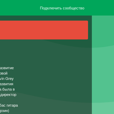
Подключить сообщество
развитие
овой
vin Grey
азвития
а была в
 директор
бас гитара
рзин)