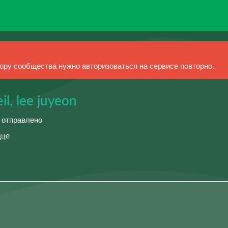
ру сообщества нужно авторизоваться на сервисе повторно.
il, lee juyeon
й отправлено
дце