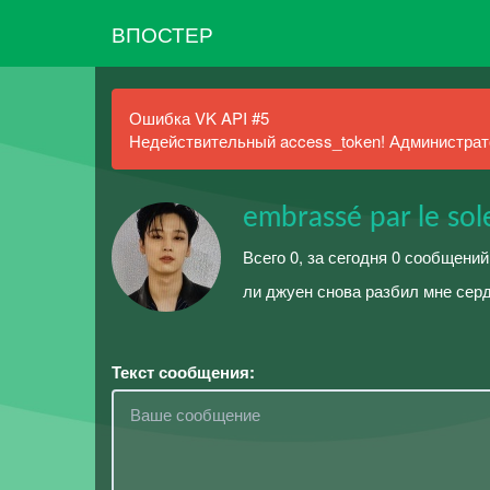
ВПОСТЕР
Ошибка VK API #5
Недействительный access_token! Администрато
embrassé par le sole
Всего 0, за сегодня 0 сообщени
ли джуен снова разбил мне сер
Текст сообщения: