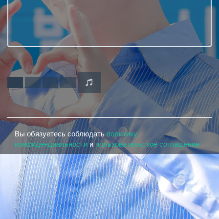
Вы обязуетесь соблюдать
политику
конфиденциальности
и
пользовательское соглашение