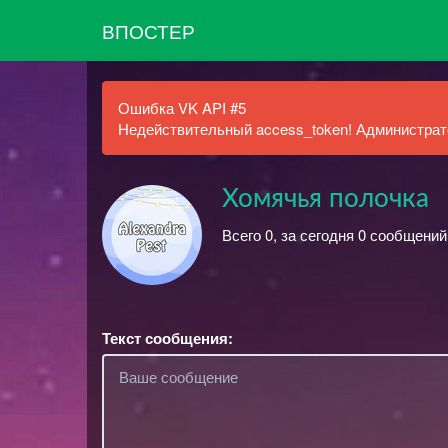
ВПОСТЕР
Ошибка VK API #5
Недействительный access_token! Администрато
Хомячья полочка
Всего 0, за сегодня 0 сообщени
Текст сообщения: