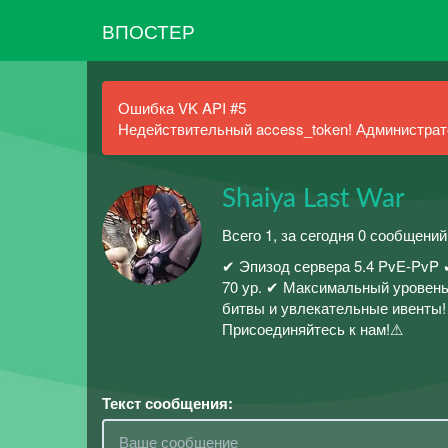
ВПОСТЕР
Ошибка VK API #5
Недействительный access_token! Администрато
Shaiya Last War
Всего 1, за сегодня 0 сообщений
✔ Эпизод сервера 5.4 PvE-PvP
70 ур. ✔ Максимальный уровен
битвы и увлекательные ивенты!
Присоединяйтесь к нам!⚠
Текст сообщения: