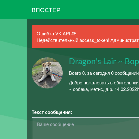
ВПОСТЕР
Ошибка VK API #5
Недействительный access_token! Администрато
Dragon's Lair ~ В
Всего 0, за сегодня 0 сообщени
Добро пожаловать в обитель жи
~ собака, метис, д.р. 14.02.202
Текст сообщения: