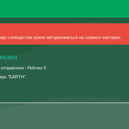
ру сообщества нужно авторизоваться на сервисе повторно.
емлян
 отправлено / Рейтинг 0
герь "EARTH".