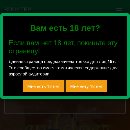
ВПОСТЕР
Вам есть 18 лет?
бетельгейзе.
Всего 57, за сегодня 0 сообщений
Если вам нет 18 лет, покиньте эту
отправлено
страницу!
Данная страница предназначена только для лиц
18+
.
Это сообщество имеет тематическое содержание для
15895
символов
Текст сообщения:
взрослой аудитории.