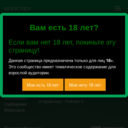
ВПОСТЕР
Вам есть 18 лет?
Ошибка VK API #5
Недействительный access_token! Администратору
Если вам нет 18 лет, покиньте эту
сообщества нужно авторизоваться на сервисе
повторно.
страницу!
Данная страница предназначена только для лиц
18+
.
Это сообщество имеет тематическое содержание для
Почём сучка?
взрослой аудитории.
Сексвайф|Шкуры|
Шлюхи
Всего 0, за сегодня 0 сообщений
отправлено / Рейтинг 0
15895
символов