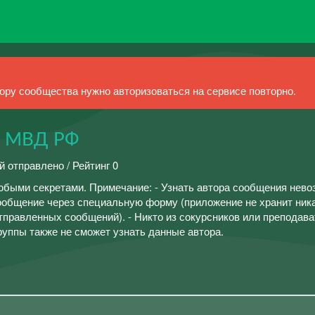
ру сообщества нужно авторизоваться на сервисе повторно.
 МВД РФ
й отправлено / Рейтинг 0
быми секретами. Примечание: - Узнать автора сообщения нево
сообщение через специальную форму (приложение не хранит ник
тправленных сообщений). - Никто из сокурсников или преподава
группы также не сможет узнать данные автора.