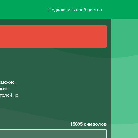
Подключить сообщество
зможно,
аких
телей не
15895
символов