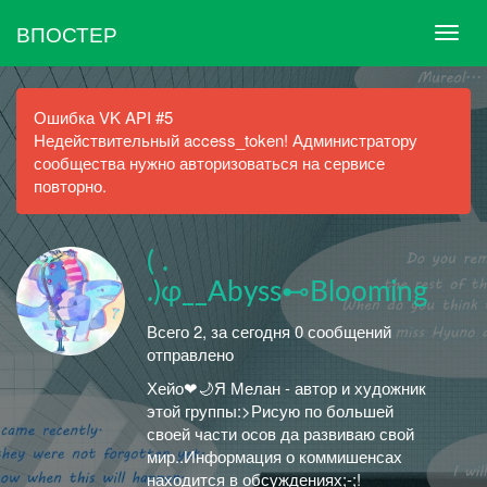
ВПОСТЕР
Ошибка VK API #5
Недействительный access_token! Администратору
сообщества нужно авторизоваться на сервисе
повторно.
( .
.)φ__Abyss⊷Blooming
Всего 2, за сегодня 0 сообщений
отправлено
Хейо❤🌙Я Мелан - автор и художник
этой группы:>Рисую по большей
своей части осов да развиваю свой
мир..Информация о коммишенсах
находится в обсуждениях;-;!