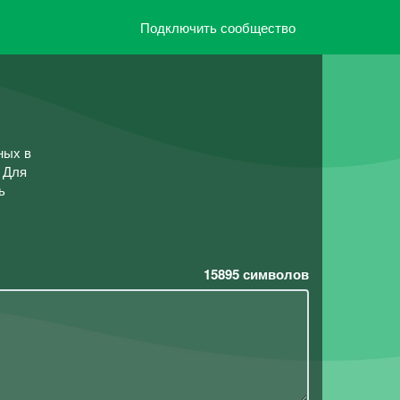
Подключить сообщество
ных в
 Для
ь
15895
символов