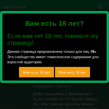
ВПОСТЕР
Вам есть 18 лет?
Ошибка VK API #5
Недействительный access_token! Администратору
Если вам нет 18 лет, покиньте эту
сообщества нужно авторизоваться на сервисе
повторно.
страницу!
Данная страница предназначена только для лиц
18+
.
Это сообщество имеет тематическое содержание для
Игровой сервер кс
взрослой аудитории.
1.6 [JB] Крутая
Тюрьма 12+
Всего 0, за сегодня 0 сообщений
отправлено / Рейтинг 0
Добро пожаловать в официальную
группу сервера cs 1.6 “Крутая Тюрьма
12+".Mod: jailbreak.Здесь вы можете
узнать более подробную информацию