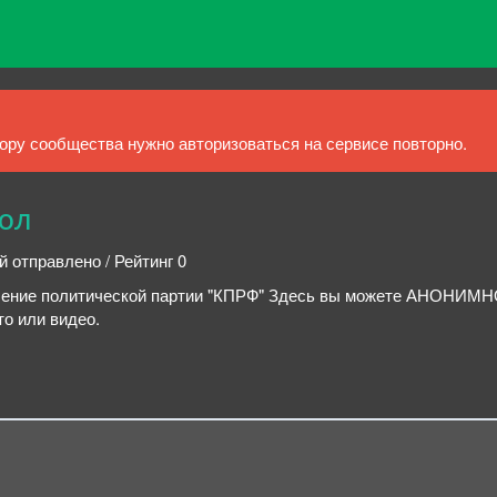
ру сообщества нужно авторизоваться на сервисе повторно.
ол
й отправлено / Рейтинг 0
ление политической партии "КПРФ" Здесь вы можете АНОНИМН
о или видео.