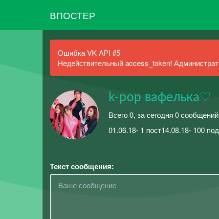
ВПОСТЕР
Ошибка VK API #5
Недействительный access_token! Администрато
k-pop вафелька♡
Всего 0, за сегодня 0 сообщений
01.06.18- 1 пост14.08.18- 100 по
Текст сообщения: