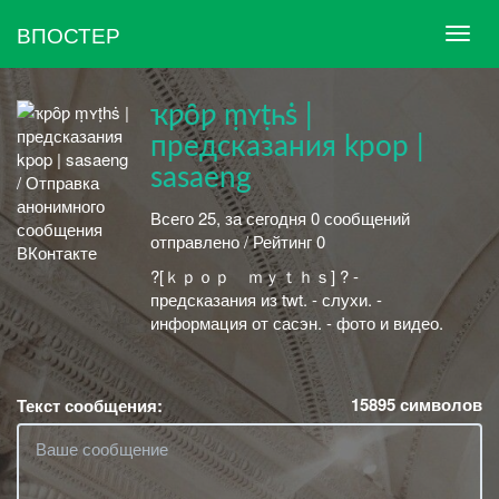
ВПОСТЕР
ҡƿȏƿ ṃʏṭһṡ |
предсказания kpop |
sasaeng
Всего 25, за сегодня 0 сообщений
отправлено / Рейтинг 0
?[ｋｐｏｐ ｍｙｔｈｓ] ? -
предсказания из twt. - слухи. -
информация от сасэн. - фото и видео.
15895
символов
Текст сообщения: