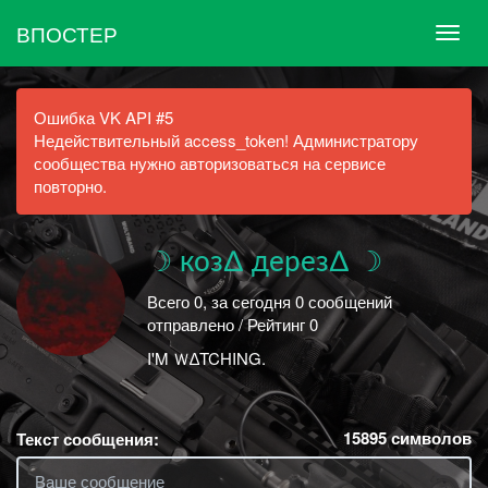
ВПОСТЕР
Ошибка VK API #5
Недействительный access_token! Администратору
сообщества нужно авторизоваться на сервисе
повторно.
☽ коз∆ дерез∆ ☽
Всего 0, за сегодня 0 сообщений
отправлено / Рейтинг 0
I'M Ｗ∆TCHING.
15895
символов
Текст сообщения: