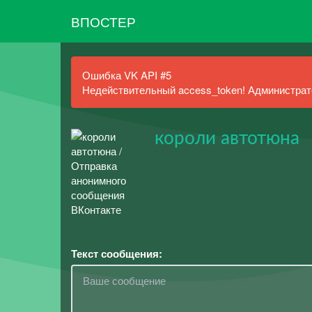
ВПОСТЕР
Ошибка VK API #5
Недействительный access_token! Администрато
короли автотюна
Текст сообщения: