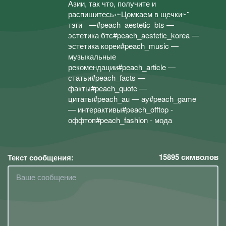
Азии, так что, получите и
распишитесь‹~Цомкаем в щечки~˹
тэги ˼ —#peach_aestetic_bts —
эстетика бтс#peach_aestetic_korea —
эстетика кореи#peach_music —
музыкальные
рекомендации#peach_article —
статьи#peach_facts —
факты#peach_quote —
цитаты#peach_au — ау#peach_game
— интерактивы#peach_offtop -
оффтоп#peach_fashion - мода
15895
символов
Текст сообщения: