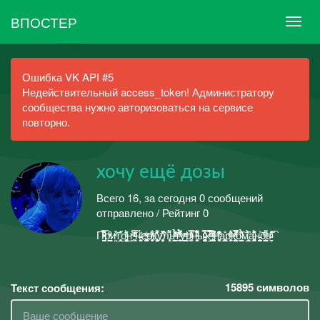
ВПОСТЕР
Ошибка VK API #5
Недействительный access_token! Администратору
сообщества нужно авторизоваться на сервисе
повторно.
хочу ещё дозы
Всего 16, за сегодня 0 сообщений
отправлено / Рейтинг 0
П̛̞̪̳͍̼̈́ͮ̇̌ͮ̿ͧ̑рͯ̑ͮ̈ͯ͏̺̳̰̰͇̪̩̀и͍̤ͯ͒͝т̲̝̭̞̭̩͔̻̓̐͛о̧̦͍̗̟̤͚̰͑ͨ̈́ͥ̋̕͜н͉ͯ͛͝ ͩ̂̎ͭ̅ͩͬ͏͓͖н̵̵̥̭̼̖̞͈̳͔ͨ̈́е̡ͫͮ҉͈͎̭͓̺̻̞͚̩о̸͋̇ͯ͑̋҉̟̩̱̣̥̘ͅк̡̧̓̾͌͐̄̑҉̹̦̗̝͍̥͈̣̰у̮̻̦͙̔̾͒̃ͪ̔̚ͅл̢̛͕͌̈́ͅͅь̳̖̼̙͇̗̉ͩͪͥ̈̆ͭ̉͝ͅͅт͈̩̩̖͎̑ͫ̀̎̉ͣ͌͟у̛̠̲̖ͫͣ͘͢р̴̥̫̻ͪ͐ͥ̍̾̅ͭ͑͘͞н̟̱̬̘͎̞̗͎̳͌̈́̊ͩͮы̵̡̭̫͚̫̦̳́ͧ̅̎ͦ̾̽̇͞х̛̲̩̖͓̖͋̈ͩͬͩ́̿̀͢ ̸̫͈͚͙̼ͦ̔ͩͥ̚нͫ̈̓͆̈̊̍̕͏̘͚͔а̼̲͚͈͉̮͖̼̐р͓̹͔̬͗͋̍ͨ͛ͫ̈к̨͒ͣ̌̅̎ͯ̚̚̚͠͏͇̠̻̤̮͉͈̣о̛̫̳͇͔̐͐̉ͩ͠м̗̖̥̼̲͆̀̀̍̀̍а̡̼̠͚̳̘̱͊́͒̈ͦн̵̨̜̫̗̪̍͝о̧͇͕̮̺͍̯̞̞ͫ͌в̴̃͗ͣ̐̓̂̍͡͏̠̦͉
15895
символов
Текст сообщения: