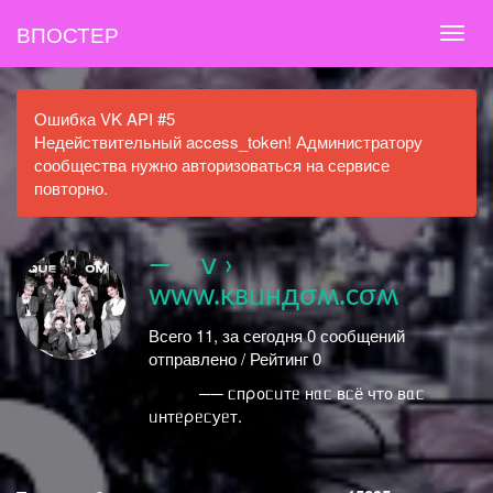
ВПОСТЕР
Ошибка VK API #5
Недействительный access_token! Администратору
сообщества нужно авторизоваться на сервисе
повторно.
— ⅴ ›
www.κвᥙндσʍ.сσʍ
Всего 11, за сегодня 0 сообщений
отправлено / Рейтинг 0
ᅠᅠᅠ ── ᥴпρ᧐ᥴᥙᴛᥱ нᥲᥴ ʙᥴё чᴛ᧐ ʙᥲᥴ
ᥙнᴛᥱρᥱᥴуᥱᴛ.