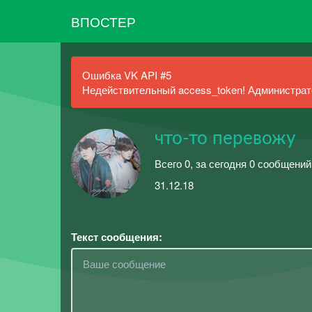
ВПОСТЕР
Ошибка VK API #5
Недействительный access_token! Администрато
что-то перевожу
Всего 0, за сегодня 0 сообщений
31.12.18
Текст сообщения: