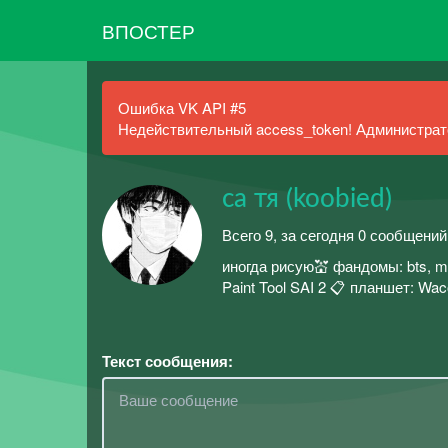
ВПОСТЕР
Ошибка VK API #5
Недействительный access_token! Администрато
са тя (koobied)
Всего 9, за сегодня 0 сообщени
иногда рисую💒 фандомы: bts, md
Paint Tool SAI 2 📋 планшет: Wa
Текст сообщения: