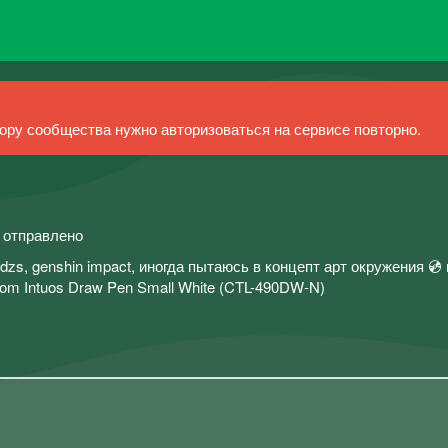
ру сообщества нужно авторизоваться на сервисе повторно.
й отправлено
zs, genshin impact, иногда пытаюсь в концепт арт окружения 💿
com Intuos Draw Pen Small White (CTL-490DW-N)