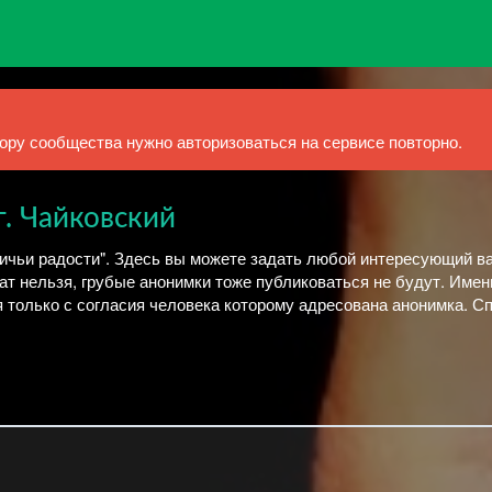
ру сообщества нужно авторизоваться на сервисе повторно.
г. Чайковский
вичьи радости". Здесь вы можете задать любой интересующий в
ат нельзя, грубые анонимки тоже публиковаться не будут. Име
 только с согласия человека которому адресована анонимка. С