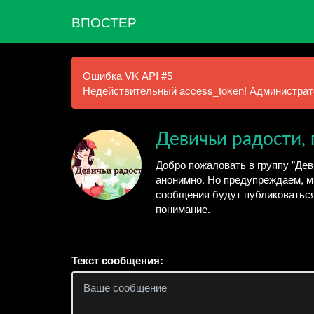
ВПОСТЕР
Ошибка VK API #5
Недействительный access_token! Администрато
Девичьи радости, 
Добро пожаловать в группу "Де
анонимно. Но предупреждаем, м
сообщения будут публиковаться
понимание.
Текст сообщения: