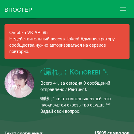
ВПОСТЕР
Ошибка VK API #5
Недействительный access_token! Администратору
сообщества нужно авторизоваться на сервисе
повторно.
◜漏れ◞ ː Kᴏⲙᴏʀᴇʙɪ ␡
Всего 41, за сегодня 0 сообщений
отправлено / Рейтинг 0
蜘蛛;; “ свᴇт солнᴇчных лʏчᴇй, что
пᴘоҕивᴀᴇтся сквозь тво сᴇᴘдцᴇ ¹⁹⁷
Задай свой вопрос.
15895
символов
Текст сообщения: