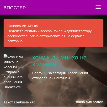
ВПОСТЕР
Ошибка VK API #5
Недействительный access_token! Администратору
сообщества нужно авторизоваться на сервисе
повторно.
хочу к ли минхо на
коленки
Всего 32, за сегодня 0 сообщений
отправлено / Рейтинг 0
15895
символов
Текст сообщения: