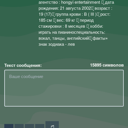
aгентство : hongyi entertainment ⋆͙̈ дата
рождения: 21 августа 2002⋆͙̈ возраст :
19 (17)⋆͙̈ группа крови : В ( III )⋆͙̈ рост:
185 см ⋆͙̈ вес: 69 кг ⋆͙̈ период
стажировки : 8 месяцев ⋆͙̈ хобби:
играть на пианиноспециальность:
вокал, танцы, английский⋆͙̈ факты⋆
знак зодиака - лев
15895
символов
Текст сообщения: