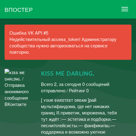
ВПОСТЕР
Ошибка VK API #5
Недействительный access_token! Администратору
сообщества нужно авторизоваться на сервисе
повторно.
ᴋɪss ᴍᴇ ᴅᴀʀʟɪɴɢ.
Всего 2, за сегодня 0 сообщений
отправлено / Рейтинг 0
[ ʏᴏᴜʀ sᴡᴇᴇᴛᴇsᴛ ᴅʀᴇᴀᴍ ]рай
мультифандома, где нет никаких
границ ⛓.приветик, мороженка, тебя
тут ждёт :— эстетика и подборки.—
песни/плейсисты.— фанфики/au.—
поддержка и возможно уютное