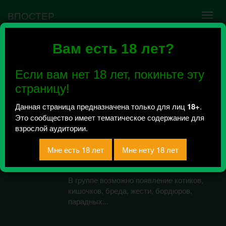
ВПОСТЕР
Вам есть 18 лет?
Ошибка VK API #5
Недействительный access_token! Администратору
Если вам нет 18 лет, покиньте эту
сообщества нужно авторизоваться на сервисе
повторно.
страницу!
Данная страница предназначена только для лиц
18+
.
Это сообщество имеет тематическое содержание для
Котики-кишочки. 18+
взрослой аудитории.
Всего 0, за сегодня 0 сообщений
отправлено / Рейтинг 0
В группе возможно появление котиков,
кишочков, бреда, жести, бордюров,
парадных...