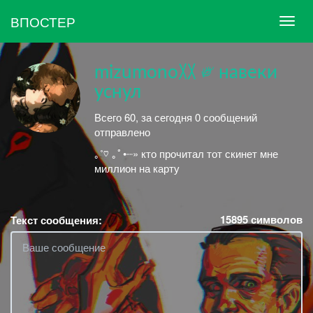
ВПОСТЕР
mizumono〷 ༗ навеки
уснул
Всего 60, за сегодня 0 сообщений
отправлено
｡˚♡︎ ｡ﾟ•┈» кто прочитал тот скинет мне
миллион на карту
15895
символов
Текст сообщения: