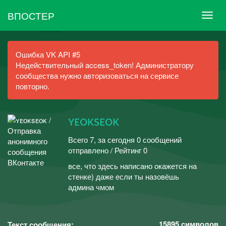
ВПОСТЕР
Ошибка VK API #5
Недействительный access_token! Администратору
сообщества нужно авторизоваться на сервисе
повторно.
ʏᴇᴏᴋsᴇᴏᴋ
Всего 7, за сегодня 0 сообщений
отправлено / Рейтинг 0
все, что здесь написано окажется на
стенке) даже если ты назовёшь
админа чмом
15895
символов
Текст сообщения: