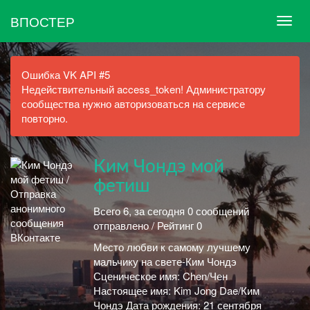
ВПОСТЕР
Ошибка VK API #5
Недействительный access_token! Администратору
сообщества нужно авторизоваться на сервисе
повторно.
Ким Чондэ мой
фетиш
Всего 6, за сегодня 0 сообщений
отправлено / Рейтинг 0
Место любви к самому лучшему
мальчику на свете-Ким Чондэ
Сценическое имя: Chen/Чен
Настоящее имя: Kim Jong Dae/Ким
Чондэ Дата рождения: 21 сентября