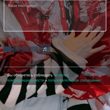
Вы обязуетесь соблюдать
политику
конфиденциальности
и
пользовательское соглашение