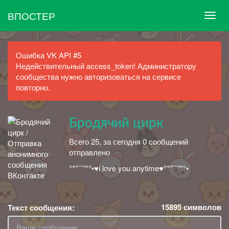
ВПОСТЕР
Ошибка VK API #5
Недействительный access_token! Администратору
сообщества нужно авторизоваться на сервисе
повторно.
Бродячий цирк
Всего 25, за сегодня 0 сообщений
отправлено
°*”˜˜”*°•♥i love you anytime♥°*”˜˜”*°•
15895
символов
Текст сообщения: