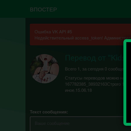
ВПОСТЕР
Ошибка VK API #5
Недействительный access_token! Администрато
Перевод от "Kids 
Всего 1, за сегодня 0 сообщений
Статусы переводов можно найти 
167782385_38932163Строго 18+.
иное.15.06.18
Текст сообщения: