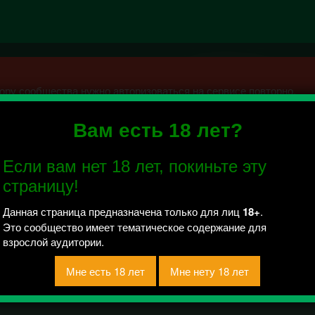
ру сообщества нужно авторизоваться на сервисе повторно.
Вам есть 18 лет?
Of H" [18+] (HENTAI ХЕН
Если вам нет 18 лет, покиньте эту
 отправлено / Рейтинг 0.5
страницу!
в обсуждении "Статусы переводов"https://vk.com/topic-
 Все изображенные персонажи старше 18 лет, даже если указан
Данная страница предназначена только для лиц
18+
.
Это сообщество имеет тематическое содержание для
взрослой аудитории.