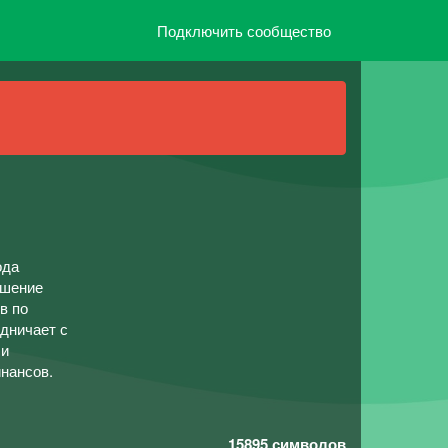
Подключить сообщество
ода
ешение
в по
дничает с
 и
нансов.
15895
символов