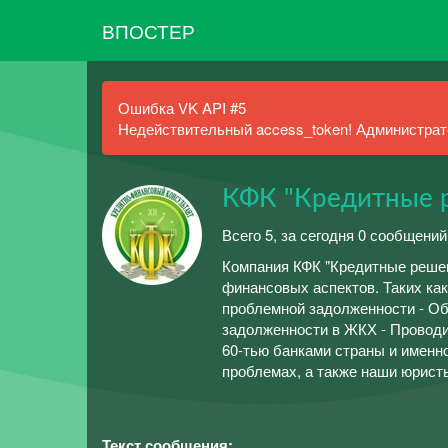
ВПОСТЕР
Ошибка VK API #5
Недействительный access_token! Администрато
КФК "Кредитные 
Всего 5, за сегодня 0 сообщений
Компания КФК "Кредитные решен
финансовых аспектов. Таких как
проблемной задолженности - Об
задолженности в ЖКХ - Проводи
60-тью банками страны и именн
проблемах, а также наши юрист
Текст сообщения: