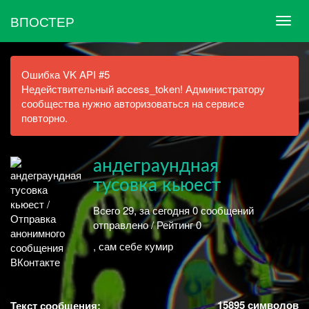
ВПОСТЕР
Ошибка VK API #5
Недействительный access_token! Администратору
сообщества нужно авторизоваться на сервисе
повторно.
андеграундная
тусовка кьюест
Всего 29, за сегодня 0 сообщений
отправлено / Рейтинг 0
, сам себе кумир
15895
символов
Текст сообщения: